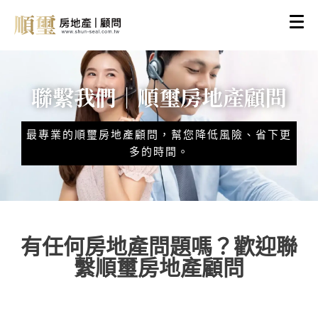
聯繫我們│順璽房地產顧問
最專業的順璽房地產顧問，幫您降低風險、省下更
多的時間。
有任何房地產問題嗎？歡迎聯
繫順璽房地產顧問