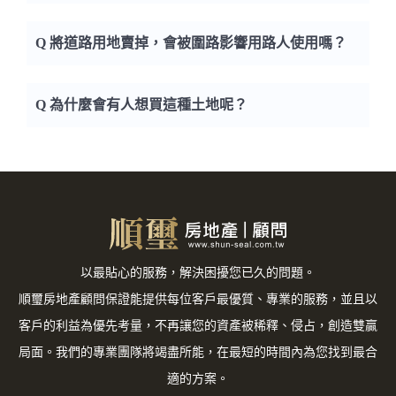
Q 將道路用地賣掉，會被圍路影響用路人使用嗎？
A 基本上買賣公設保留地是完全免稅的！
Q 為什麼會有人想買這種土地呢？
A 規劃為道路用地的土地，並不會因為買賣而有
私用圍堵之情事。
A 因為可以將道路用地捐給政府換取容積。因
此，通常是建商來購買較多。
以最貼心的服務，解決困擾您已久的問題。
順璽房地產顧問保證能提供每位客戶最優質、專業的服務，並且以
客戶的利益為優先考量，不再讓您的資產被稀釋、侵占，創造雙贏
局面。我們的專業團隊將竭盡所能，在最短的時間內為您找到最合
適的方案。