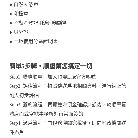
● 自然人憑證
● 印鑑章
● 不動產登記用途印鑑證明
● 身分證
● 土地使用分區證明書
簡單5步驟・順璽幫您搞定一切
Step1. 聯絡順璽：加入
順璽Line官方帳號
Step2. 評估流程：拍照傳送房地相關資料，進行線上諮
詢與初步評估
Step3. 簽約流程：買賣雙方價金確認無誤後，於順璽實
體店面或當地事務所進行當面簽約
Step4. 過戶流程：向稅務機關完稅後，即向地政機關送
件過戶