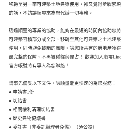
移轉至另一宗可建築土地建築使用，卻又覺得步驟繁瑣
的話，不妨讓順璽來為您代辦一切事務。
透過順璽的專業的協助，能夠在最短的時間內協助您將
可建築容積部分或全部，移轉至其他可建築之土地建築
使用，同時避免被騙的風險。讓您所共有的房地產獲得
最完整的保障、不再被稀釋與侵占！ 歡迎加入
順璽Line
官方帳號
將有專人為您聯絡！
請事先備妥以下文件，讓順璽能更快速的為您服務：
● 申請書1份
● 切結書
● 相關權利清理切結書
● 歷史建物協議書
● 委託書（非委託辦理者免備）（須公證）