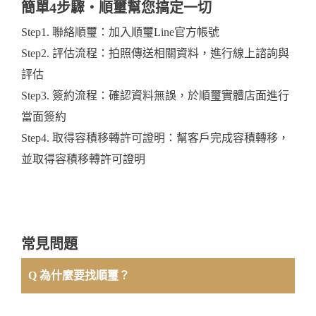
簡單4步驟・順璽幫您搞定一切
Step1. 聯絡順璽：加入
順璽Line官方帳號
Step2. 評估流程：拍照傳送相關資料，進行線上諮詢與
評估
Step3. 簽約流程：確認資料無誤，於順璽實體店面進行
當面簽約
Step4. 取得容積移轉許可證明：幫客戶完成容積轉移，
並取得容積移轉許可證明
常見問題
Q 為什麼要找順璽？