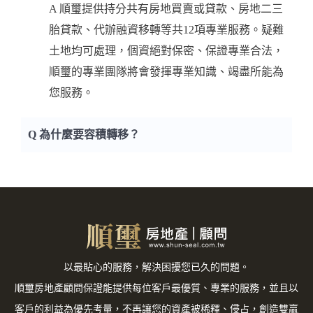
A 順璽提供持分共有房地買賣或貸款、房地二三
胎貸款、代辦融資移轉等共12項專業服務。疑難
土地均可處理，個資絕對保密、保證專業合法，
順璽的專業團隊將會發揮專業知識、竭盡所能為
您服務。
Q 為什麼要容積轉移？
A 能夠更順利的推展具有紀念性或藝術價值的建
築、土地保存維護。同時增加都市公共空間，改
善環境品質，也讓受限發展土地地主權益獲得保
障與補償。
以最貼心的服務，解決困擾您已久的問題。
順璽房地產顧問保證能提供每位客戶最優質、專業的服務，並且以
客戶的利益為優先考量，不再讓您的資產被稀釋、侵占，創造雙贏