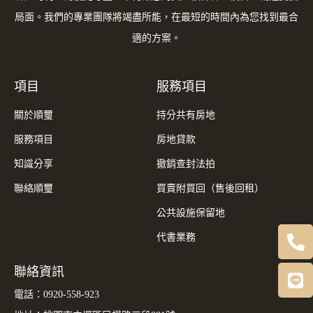
局面。我們的專業團隊將竭盡所能，在最短的時間內為您找到最合
適的方案。
項目
服務項目
關於順璽
持分共有房地
服務項目
房地貸款
知識分享
撤銷查封法拍
聯絡順璽
買賣附買回（售後回租）
公共設施保留地
代書業務
聯絡資訊
電話：
0920-558-923