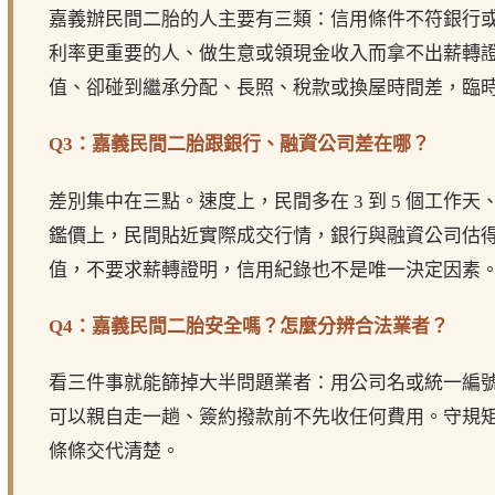
嘉義辦民間二胎的人主要有三類：信用條件不符銀行
利率更重要的人、做生意或領現金收入而拿不出薪轉
值、卻碰到繼承分配、長照、稅款或換屋時間差，臨
Q3：嘉義民間二胎跟銀行、融資公司差在哪？
差別集中在三點。速度上，民間多在 3 到 5 個工作天、融資公
鑑價上，民間貼近實際成交行情，銀行與融資公司估
值，不要求薪轉證明，信用紀錄也不是唯一決定因素
Q4：嘉義民間二胎安全嗎？怎麼分辨合法業者？
看三件事就能篩掉大半問題業者：用公司名或統一編
可以親自走一趟、簽約撥款前不先收任何費用。守規
條條交代清楚。