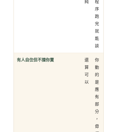
純
程
序
跑
完
就
能
談
有人自住但不擋你賣
還
你
算
動
可
的
以
是
應
有
部
分
，
毋