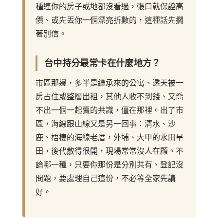
種連你的房子或地都沒看過，張口就保證高
價、或先丟你一個漂亮折數的，這種話先擱
著別信。
台中持分最常卡在什麼地方？
市區那邊，多半是繼承來的公寓、透天被一
房占住或整層出租，其他人收不到錢、又喬
不出一個一起賣的共識，僵在那裡。出了市
區，海線跟山線又是另一回事：清水、沙
鹿、梧棲的海線老厝，外埔、大甲的水田旱
田，後代散得很開，現場常常沒人在顧。不
論哪一種，只要你那份是分別共有、登記沒
問題，要處理自己這份，不必等全家先講
好。