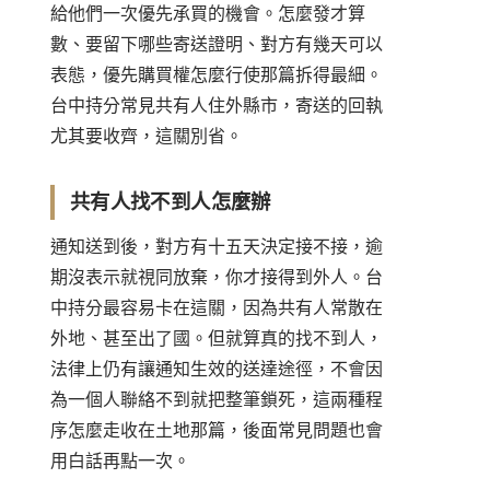
給他們一次優先承買的機會。怎麼發才算
數、要留下哪些寄送證明、對方有幾天可以
表態，
優先購買權怎麼行使
那篇拆得最細。
台中持分常見共有人住外縣市，寄送的回執
尤其要收齊，這關別省。
共有人找不到人怎麼辦
通知送到後，對方有十五天決定接不接，逾
期沒表示就視同放棄，你才接得到外人。台
中持分最容易卡在這關，因為共有人常散在
外地、甚至出了國。但就算真的找不到人，
法律上仍有讓通知生效的送達途徑，不會因
為一個人聯絡不到就把整筆鎖死，這兩種程
序怎麼走收在土地那篇，後面常見問題也會
用白話再點一次。