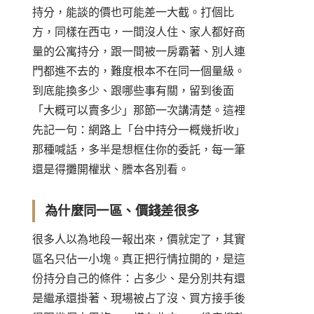
持分，能談的價也可能差一大截。打個比
方，同樣在西屯，一間沒人住、家人都好商
量的公寓持分，跟一間被一房霸著、別人連
門都進不去的，難度根本不在同一個量級。
到底能換多少、跟哪些事有關，留到後面
「大概可以賣多少」那節一次講清楚。這裡
先記一句：網路上「台中持分一概幾折收」
那種喊話，多半是想框住你的委託，每一筆
還是得攤開權狀、謄本各別看。
為什麼同一區、價錢差很多
很多人以為地段一報出來，價就定了，其實
區名只佔一小塊。真正把行情拉開的，是這
份持分自己的條件：占多少、是分別共有還
是繼承還掛著、現場被占了沒、買方接手後