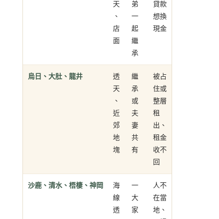
天
弟
貸款
、
一
想換
店
起
現金
面
繼
承
烏日、大肚、龍井
透
繼
被占
天
承
住或
、
或
整層
近
夫
租
郊
妻
出、
地
共
租金
塊
有
收不
回
沙鹿、清水、梧棲、神岡
海
一
人不
線
大
在當
透
家
地、