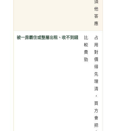
須
他
答
應
被一房霸住或整層出租、收不到錢
比
占
較
用
費
對
勁
價
得
先
理
清
，
買
方
會
把