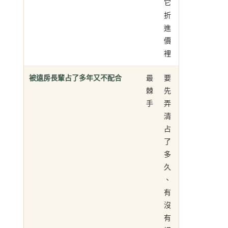
它
折
進
價
裡
被遠房長輩占了多年又不配合
最
要
棘
先
手
弄
清
占
了
多
久
、
有
沒
有