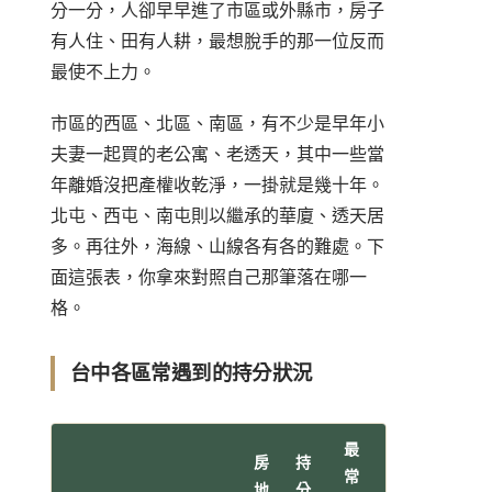
分一分，人卻早早進了市區或外縣市，房子
有人住、田有人耕，最想脫手的那一位反而
最使不上力。
市區的西區、北區、南區，有不少是早年小
夫妻一起買的老公寓、老透天，其中一些當
年離婚沒把產權收乾淨，一掛就是幾十年。
北屯、西屯、南屯則以繼承的華廈、透天居
多。再往外，海線、山線各有各的難處。下
面這張表，你拿來對照自己那筆落在哪一
格。
台中各區常遇到的持分狀況
最
房
持
常
地
分