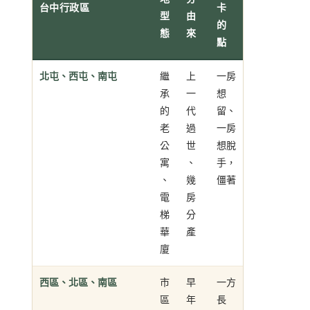
台中行政區
卡
型
由
的
態
來
點
北屯、西屯、南屯
繼
上
一房
承
一
想
的
代
留、
老
過
一房
公
世
想脫
寓
、
手，
、
幾
僵著
電
房
梯
分
華
產
廈
西區、北區、南區
市
早
一方
區
年
長