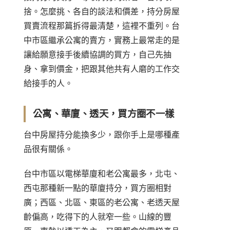
捨。怎麼挑、各自的談法和價差，
持分房屋
買賣流程
那篇拆得最清楚，這裡不重列。台
中市區繼承公寓的賣方，實務上最常走的是
讓給願意接手後續協調的買方，自己先抽
身、拿到價金，把跟其他共有人磨的工作交
給接手的人。
公寓、華廈、透天，買方圈不一樣
台中房屋持分能換多少，跟你手上是哪種產
品很有關係。
台中市區以電梯華廈和老公寓最多，北屯、
西屯那種新一點的華廈持分，買方圈相對
廣；西區、北區、東區的老公寓、老透天屋
齡偏高，吃得下的人就窄一些。山線的豐