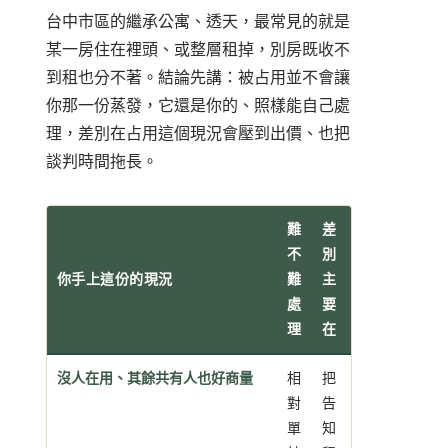
台中市區的繼承公寓、透天，最常見的就是
某一房住在裡頭、或整層租掉，別房既收不
到租也分不著。結論先講：被占用並不會讓
你那一份蒸發，它還是你的、照樣能自己處
理，差別在占用這個現況會壓到出價、也把
談判時間拖長。
難
差
不
別
你手上這份的現況
難
主
處
要
理
在
沒人在用、其餘共有人也好商量
相
把
對
告
單
知