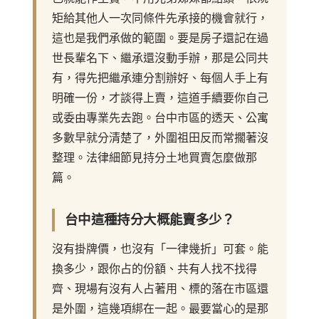
矩給其他人一次同條件先承接的機會就行，
這也是我們承做的範圍。要是房子還記在過
世長輩名下、繼承還沒動手辦，那是公同共
有，得先把繼承連分割辦好、每個人手上有
明確一份，才談得上賣，這道手續要你自己
或委由專業先去跑。台中市區的透天、公寓
多數早就分清楚了，外圍祖田反而常擱著沒
整理。法律細節見
持分土地買賣怎麼做
那
篇。
台中這種持分大概能賣多少？
沒有掛牌價，也沒有「一律幾折」可套。能
換多少，跟你占的份額、共有人找不找得
齊、現場有沒有人占著用、標的落在市區還
是外圍，這幾項綁在一起。最要當心的是那