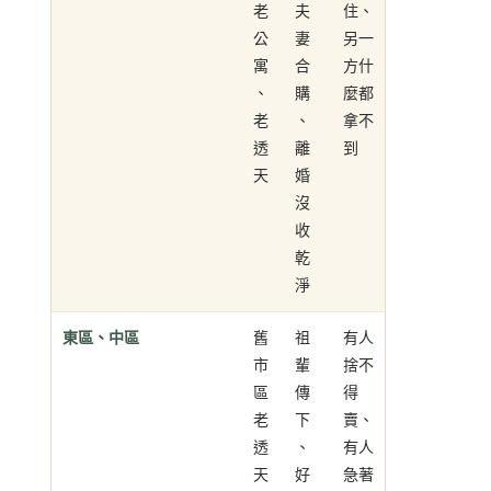
老
夫
住、
公
妻
另一
寓
合
方什
、
購
麼都
老
、
拿不
透
離
到
天
婚
沒
收
乾
淨
東區、中區
舊
祖
有人
市
輩
捨不
區
傳
得
老
下
賣、
透
、
有人
天
好
急著