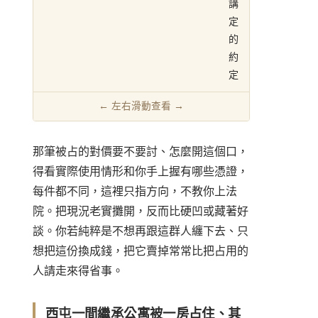
講
定
的
約
定
那筆被占的對價要不要討、怎麼開這個口，
得看實際使用情形和你手上握有哪些憑證，
每件都不同，這裡只指方向，不教你上法
院。把現況老實攤開，反而比硬凹或藏著好
談。你若純粹是不想再跟這群人纏下去、只
想把這份換成錢，把它賣掉常常比把占用的
人請走來得省事。
西屯一間繼承公寓被一房占住、其