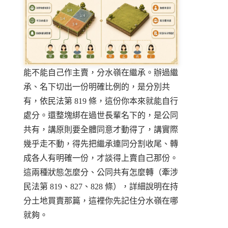
能不能自己作主賣，分水嶺在繼承。辦過繼
承、名下切出一份明確比例的，是分別共
有，依民法第 819 條，這份你本來就能自行
處分。還整塊綁在過世長輩名下的，是公同
共有，講原則要全體同意才動得了，講實際
幾乎走不動，得先把繼承連同分割收尾、轉
成各人有明確一份，才談得上賣自己那份。
這兩種狀態怎麼分、公同共有怎麼轉（牽涉
民法第 819、827、828 條），詳細說明在
持
分土地買賣
那篇，這裡你先記住分水嶺在哪
就夠。