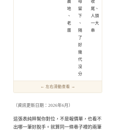
農
母
收
地
留
尾、
、
下
人頭
老
、
一大
厝
隔
串
了
好
幾
代
沒
分
（資訊更新日期：2026年6月）
這張表純粹幫你對位，不是報價單，也看不
出哪一筆好脫手。就算同一條巷子裡的兩筆