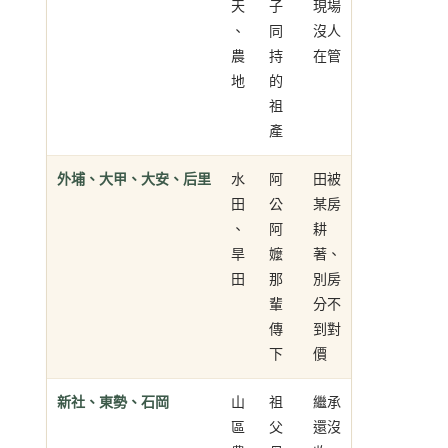
天
子
現場
、
同
沒人
農
持
在管
地
的
祖
產
外埔、大甲、大安、后里
水
阿
田被
田
公
某房
、
阿
耕
旱
嬤
著、
田
那
別房
輩
分不
傳
到對
下
價
新社、東勢、石岡
山
祖
繼承
區
父
還沒