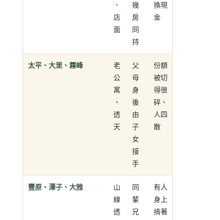
、
幾
換現
店
房
金
面
同
持
太平、大里、霧峰
老
父
份額
公
母
被切
寓
身
得很
、
後
碎、
透
由
人四
天
子
散
女
接
手
豐原、潭子、大雅
山
同
有人
線
輩
身上
透
兄
揹著