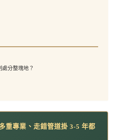
強制處分整塊地？
重專業、走錯管道掛 3-5 年都