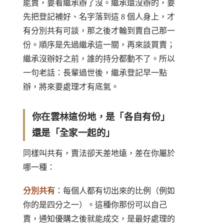
能賣，要看繼承辦了沒。繼承還沒辦的，要
先把登記補好、名字落到這 8 個人身上，才
有分別共有可談，那之後才輪到賣自己那一
份。順序是先過繼承這一關，再來談買賣；
繼承沒辦好之前，誰的持分都動不了。所以
一句老話：長輩過世後，繼承登記早一點
辦，將來要處理才有底氣。
你在雲林這份地，是「各自有份」
還是「全家一起的」
同樣叫共有，賣法卻天差地遠，差在你屬於
哪一種：
分別共有
：每個人都有切出來的比例（例如
你的是四分之一）。這種你那份可以自己
賣，通知優購之後就能成交，是最好處理的