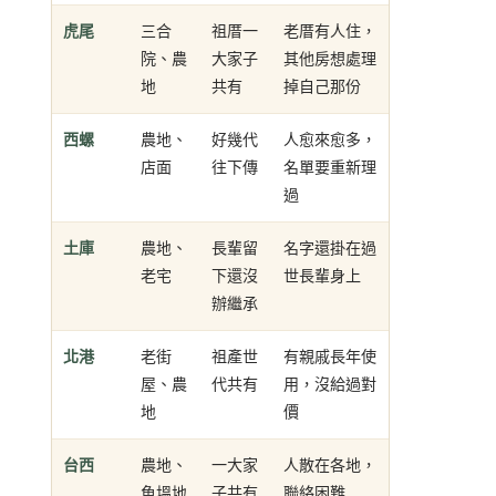
虎尾
三合
祖厝一
老厝有人住，
院、農
大家子
其他房想處理
地
共有
掉自己那份
西螺
農地、
好幾代
人愈來愈多，
店面
往下傳
名單要重新理
過
土庫
農地、
長輩留
名字還掛在過
老宅
下還沒
世長輩身上
辦繼承
北港
老街
祖產世
有親戚長年使
屋、農
代共有
用，沒給過對
地
價
台西
農地、
一大家
人散在各地，
魚塭地
子共有
聯絡困難