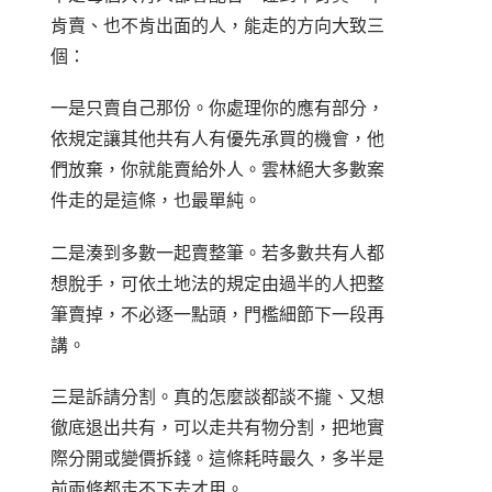
肯賣、也不肯出面的人，能走的方向大致三
個：
一是只賣自己那份。你處理你的應有部分，
依規定讓其他共有人有優先承買的機會，他
們放棄，你就能賣給外人。雲林絕大多數案
件走的是這條，也最單純。
二是湊到多數一起賣整筆。若多數共有人都
想脫手，可依土地法的規定由過半的人把整
筆賣掉，不必逐一點頭，門檻細節下一段再
講。
三是訴請分割。真的怎麼談都談不攏、又想
徹底退出共有，可以走共有物分割，把地實
際分開或變價拆錢。這條耗時最久，多半是
前兩條都走不下去才用。