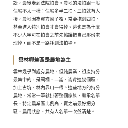
訟，最後走到法院拍賣。農地的法拍跟一般
住宅不太一樣：住宅多半二拍、三拍就有人
接，農地因為買方圈子窄，常要拖到四拍、
甚至進入特別拍賣才賣得掉。這也是為什麼
不少人寧可在拍賣之前先協議把自己那份處
理掉，而不是一路耗到法拍場。
雲林哪些區是農地為主
雲林幾乎到處有農地，但純農業、祖產持分
最集中的，是莿桐、二崙、崙背這幾個區，
加上古坑、林內靠山一帶。這些地方的持分
農地，常常一筆就掛著整個家族，繼承名單
長、特定農業區比例高，賣之前最好把分
區、農用狀態、共有人名單一次盤清楚。