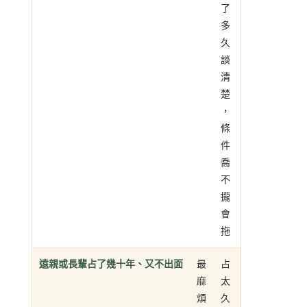
了
多
久
談
清
楚
，
條
件
喬
不
攏
會
拖
遠親或長輩占了幾十年、又不出面
最
占
麻
太
煩
久