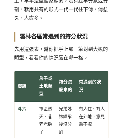
主，早年是整個家族的，沒有趁早分家或分
割，就用共有的形式一代一代往下傳，傳愈
久、人愈多。
雲林各區常遇到的持分狀況
先用這張表，幫你把手上那一筆對到大概的
類型，看看你的情況落在哪一格。
房子或
持分怎
常遇到的狀
鄉鎮
土地類
麼來的
況
型
斗六
市區透
兄弟姊
有人住、有人
天、巷
妹繼承
在外地，意見
弄老房
後沒分
喬不攏
子
割