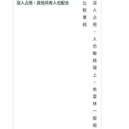
沒人占用、其他共有人也配合
比
沒
較
人
單
占
純
用
、
人
也
聯
絡
得
上
，
依
雲
林
一
般
祖