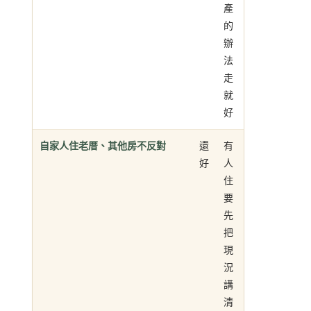
產
的
辦
法
走
就
好
自家人住老厝、其他房不反對
還
有
好
人
住
要
先
把
現
況
講
清