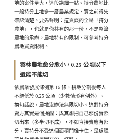
地的案件量大，這段講細一點。持分農地比
一般持分土地多一層農業規定，賣之前得先
確認清楚。要先聲明：這頁談的全是「持分
農地」，也就是你共有的那一份，不是整筆
農地的承辦。農地特有的限制，可參考
持分
農地買賣限制
。
雲林農地愈分愈小，0.25 公頃以下
還能不能切
依
農業發展條例第 16 條
，耕地分割後每人
不能低於 0.25 公頃（少數情形有例外）。
換句話說，農地沒辦法無限切小。這對持分
賣方其實是個提醒：與其想把自己那份實際
切出來（多半切不成），不如直接賣應有部
分，賣持分不受這個面積門檻卡住，是處理