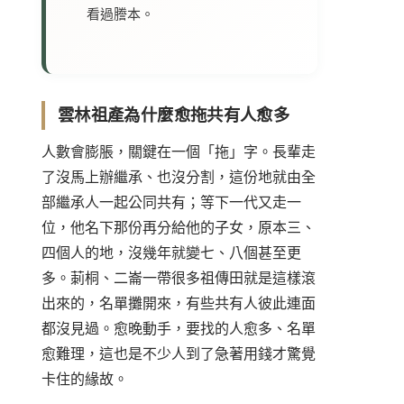
看過謄本。
雲林祖產為什麼愈拖共有人愈多
人數會膨脹，關鍵在一個「拖」字。長輩走
了沒馬上辦繼承、也沒分割，這份地就由全
部繼承人一起公同共有；等下一代又走一
位，他名下那份再分給他的子女，原本三、
四個人的地，沒幾年就變七、八個甚至更
多。莿桐、二崙一帶很多祖傳田就是這樣滾
出來的，名單攤開來，有些共有人彼此連面
都沒見過。愈晚動手，要找的人愈多、名單
愈難理，這也是不少人到了急著用錢才驚覺
卡住的緣故。