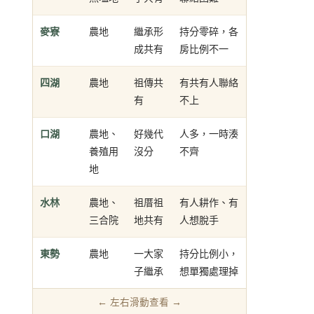
麥寮
農地
繼承形
持分零碎，各
成共有
房比例不一
四湖
農地
祖傳共
有共有人聯絡
有
不上
口湖
農地、
好幾代
人多，一時湊
養殖用
沒分
不齊
地
水林
農地、
祖厝祖
有人耕作、有
三合院
地共有
人想脫手
東勢
農地
一大家
持分比例小，
子繼承
想單獨處理掉