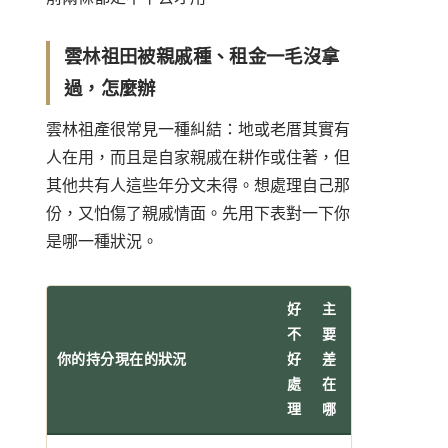
雲林祖田被親戚種、租金一毛沒拿
過，怎麼辦
雲林祖產很常見一種糾結：地或老厝其實有
人在用，而且是自家親戚在耕作或住著，但
其他共有人這些年分文未得。想處理自己那
份，又怕傷了親戚情面。先用下表對一下你
是哪一種狀況。
好
主
不
要
你的持分現在的狀況
好
差
處
在
理
哪