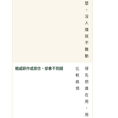
楚
，
沒
人
擋
就
不
難
動
親戚耕作或居住、卻拿不到錢
比
得
較
先
麻
把
煩
誰
在
用
、
用