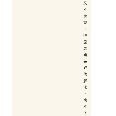
又
不
肯
談
，
得
靠
專
業
先
評
估
解
法
，
快
不
了