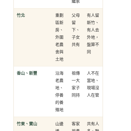
繼承
竹北
重劃
父母
有人留
區新
留
新竹、
房、
下、
有人去
外圍
子女
外地，
老農
共有
盤算不
舍與
同
土地
香山、新豐
沿海
祖傳
人不在
老農
一大
當地、
地、
家子
現場沒
停養
同持
人在管
的養
殖地
竹東、寶山
山邊
客家
共有人