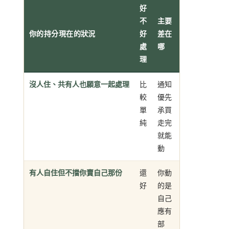
好
不
主要
你的持分現在的狀況
好
差在
處
哪
理
沒人住、共有人也願意一起處理
比
通知
較
優先
單
承買
純
走完
就能
動
有人自住但不擋你賣自己那份
還
你動
好
的是
自己
應有
部