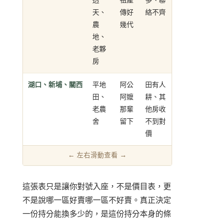
透
祖產
多、聯
天、
傳好
絡不齊
農
幾代
地、
老夥
房
湖口、新埔、關西
平地
阿公
田有人
田、
阿嬤
耕、其
老農
那輩
他房收
舍
留下
不到對
價
這張表只是讓你對號入座，不是價目表，更
不是說哪一區好賣哪一區不好賣。真正決定
一份持分能換多少的，是這份持分本身的條