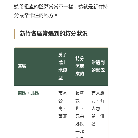
這份祖產的盤算常常不一樣，這就是新竹持
分最常卡住的地方。
新竹各區常遇到的持分狀況
房子
持分
或土
常遇到
區域
怎麼
地類
的狀況
來的
型
東區、北區
市區
長輩
有人想
公
過
賣、有
寓、
世、
人想
華廈
兄弟
留，僵
姊妹
著
一起