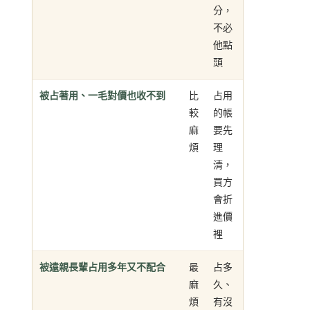
分，
不必
他點
頭
被占著用、一毛對價也收不到
比
占用
較
的帳
麻
要先
煩
理
清，
買方
會折
進價
裡
被遠親長輩占用多年又不配合
最
占多
麻
久、
煩
有沒