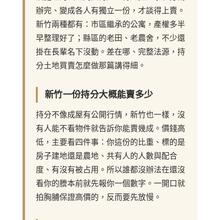
辦完、變成各人有獨立一份，才談得上賣。
新竹兩種都有：市區繼承的公寓，產權多半
早整理好了；縣區的老田、老農舍，不少還
掛在長輩名下沒動。差在哪、完整法源，
持
分土地買賣怎麼做
那篇講得細。
新竹一份持分大概能賣多少
持分不像成屋有公開行情，新竹也一樣，沒
有人能不看物件就告訴你能賣幾成。價錢高
低，主要看四件事：你這份的比重、標的是
房子建地還是農地、共有人的人數與配合
度、有沒有被占用。所以誰都沒辦法在還沒
看你的謄本前就先報你一個數字。一開口就
拍胸脯保證高價的，反而要先放慢。