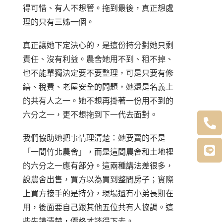
得可惜、有人不想管。拖到最後，真正想處
理的只有三姊一個。
真正讓她下定決心的，是這份持分對她只剩
責任、沒有利益。農舍她用不到、租不掉、
也不能單獨決定要不要整理，可是只要有修
繕、稅費、老屋安全的問題，她還是名義上
的共有人之一。她不想再掛著一份用不到的
六分之一，更不想拖到下一代去面對。
我們協助她把事情理清楚：她要賣的不是
「一間竹北農舍」，而是這間農舍和土地裡
的六分之一應有部分。這兩種講法差很多，
說農舍出售，買方以為買到整間房子；實際
上買方接手的是持分，現場還有小弟長期在
用，後面要自己跟其他五位共有人協調。這
些先講清楚，價格才談得下去。