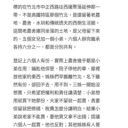
標的在竹北市中正西路往西邊聚落延伸那一
帶，不是高鐵特區那個竹北，是還留著老農
地、農舍、水圳和傳統透天的西側生活圈。
這間老農舍連同坐落的土地，是父母留下來
的，五個女兒加一個小弟，六個人辦完繼承
各持六分之一，都是分別共有。
登記上六個人有份，實際上農舍幾乎都是小
弟在用：鑰匙他保管、院子停他的車、屋裡
放他家的東西。姊姊們早搬離竹北，名下雖
然有份，卻回不去、用不到。三姊一開始沒
想賣，只希望把權利和責任講清楚：小弟想
用就買下她那份，大家不留就一起賣，真要
保留就把修繕、稅費怎麼分講明白。結果小
弟說老家不能賣，要他買又拿不出錢；提議
六個人一起賣，他也反對；其他姊姊有人覺