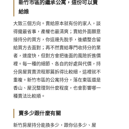
新竹市區的繼承公寓，這份可以賣
給誰
大致三個方向。賣給原本就有份的家人，談
得攏最省事，產權也最清爽；賣給外面願意
接持分的買方，你這邊先脫手，後續整合留
給買方去面對；再不然賣給專門收持分的業
者，速度快，但對方會把後面的風險折進價
裡。每一種的細節、各自的好處與代價，
持
分房屋買賣流程
那篇拆得比較細，這裡就不
重複。新竹市區的公寓持分，落在東區還是
香山、屋況整理到什麼程度，也會影響哪一
種賣法比較順。
賣多少跟什麼有關
新竹房屋持分能換多少，跟你佔多少、屋