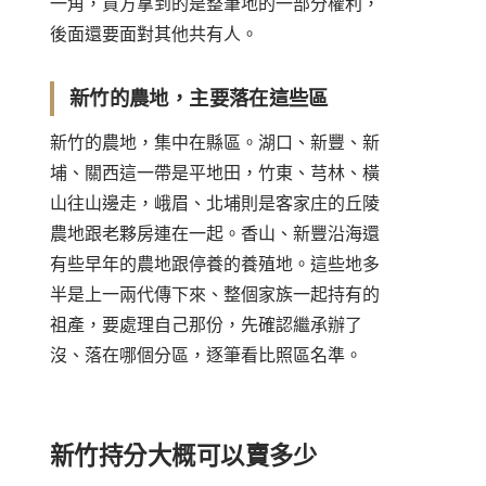
一角，買方拿到的是整筆地的一部分權利，
後面還要面對其他共有人。
新竹的農地，主要落在這些區
新竹的農地，集中在縣區。湖口、新豐、新
埔、關西這一帶是平地田，竹東、芎林、橫
山往山邊走，峨眉、北埔則是客家庄的丘陵
農地跟老夥房連在一起。香山、新豐沿海還
有些早年的農地跟停養的養殖地。這些地多
半是上一兩代傳下來、整個家族一起持有的
祖產，要處理自己那份，先確認繼承辦了
沒、落在哪個分區，逐筆看比照區名準。
新竹持分大概可以賣多少