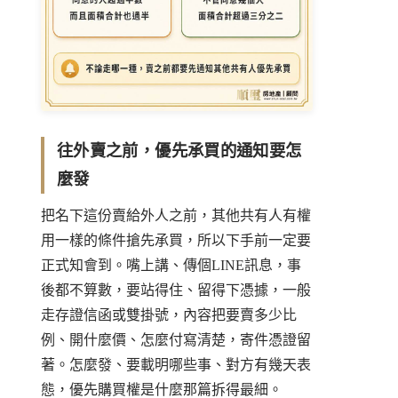
往外賣之前，優先承買的通知要怎
麼發
把名下這份賣給外人之前，其他共有人有權
用一樣的條件搶先承買，所以下手前一定要
正式知會到。嘴上講、傳個LINE訊息，事
後都不算數，要站得住、留得下憑據，一般
走存證信函或雙掛號，內容把要賣多少比
例、開什麼價、怎麼付寫清楚，寄件憑證留
著。怎麼發、要載明哪些事、對方有幾天表
態，
優先購買權是什麼
那篇拆得最細。