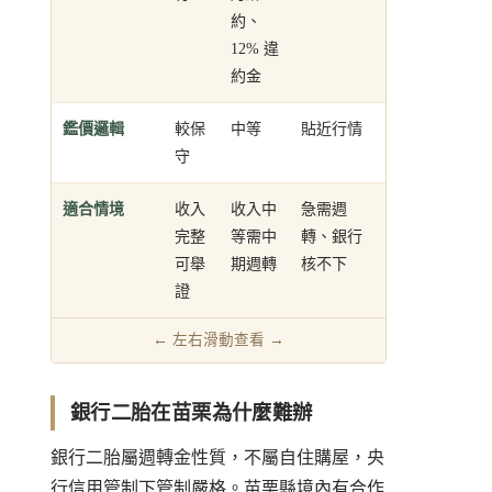
約、
12% 違
約金
鑑價邏輯
較保
中等
貼近行情
守
適合情境
收入
收入中
急需週
完整
等需中
轉、銀行
可舉
期週轉
核不下
證
銀行二胎在苗栗為什麼難辦
銀行二胎屬週轉金性質，不屬自住購屋，央
行信用管制下管制嚴格。苗栗縣境內有合作