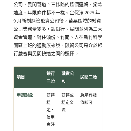
公司、民間管道。三條路的鑑價邏輯、撥款
速度、年限條件都不一樣。金保法 2025 年
9 月新制納管融資公司後，苗栗區域的融資
公司業務量變多，跟銀行、民間並列為三大
資金管道。對住頭份、竹南、人在新竹科學
園區上班的通勤族來說，融資公司是介於銀
行嚴審與民間快速之間的選擇。
銀行
融資公
項目
民間二胎
二胎
司
申請對象
薪轉
薪轉或
房屋有殘
穩
穩定金
值即可
定、
流
信用
良好