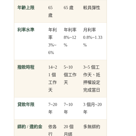
年齡上限
65
65 歲
較具彈性
歲
利率水準
年利
年利率
月利率
率
8%~12
0.8%~1.33
3%~
%
%
6%
撥款時程
14~2
5~10
3~5 個工
1 個
個工作
作天、抵
工作
天
押權設定
天
完成當日
貸款年限
7~20
7~10
3 個月~20
年
年
年
綁約 / 違約金
依各
20 個
多無綁約
行
月綁