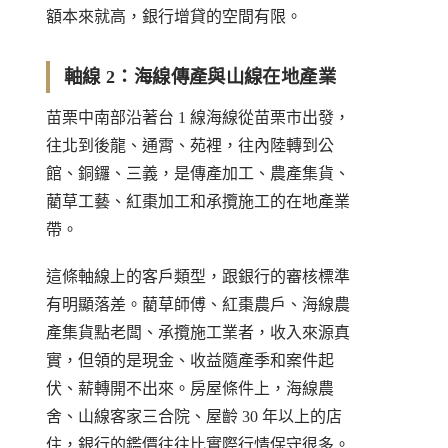
額本來就高，銀行增貸的空間有限。
軸線 2：海線傳產與山線在地產業
苗栗中南部沿著台 1 線海線從苗栗市出發，
往北到後龍、通霄、苑裡，往內陸轉到公
館、銅鑼、三義，是傳產加工、農產集貨、
藺草工藝、紅棗加工和承攬施工的在地產業
帶。
這條軸線上的客戶類型，跟銀行的審核標準
有明顯落差。藺草師傅、紅棗農戶、海線農
產集貨點老闆、承攬施工業者，收入來源真
實，但領的是現金、收益隨產季和案件起
伏、薪轉開不出來。房屋條件上，海線農
舍、山線客家三合院、屋齡 30 年以上的店
住，銀行的鑑價往往比實際行情保守很多。