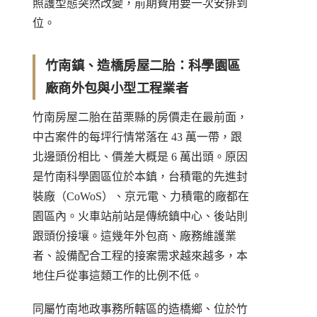
照護型態突然改變，前期費用要一次安排到
位。
竹南鎮、造橋房屋二胎：科學園區
廠商外包與小型工程業者
竹南房屋二胎在苗栗縣的房價走在最前面，
中古案件的每坪行情常落在 43 萬一帶，跟
北邊頭份相比、價差大概是 6 萬出頭。原因
是竹南科學園區位於本鎮，台積電的先進封
裝廠（CoWoS）、京元電、力積電的廠都在
園區內。火車站前站是傳統鎮中心、後站則
跟頭份接壤。這幾年外包商、廠務維護業
者、設備配合工程的接案需求越來越多，本
地住戶從事這類工作的比例不低。
同屬竹南地政事務所轄區的造橋鄉、位於竹