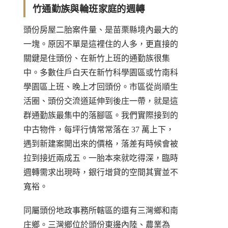
竹通勤族與輪班家庭的週轉
頭份房屋二胎案件量、是苗栗縣境內最大的
一塊。原因不單是這裡住的人多，更直接的
關鍵是住頭份、在新竹上班的通勤族很集
中。多數住戶白天在新竹科學園區或竹南科
學園區上班、晚上才回頭份。市區從尚順生
活圈、頭份交流道延伸到後庄一帶，就是這
群通勤族最集中的落腳區。我們實際接到的
中古物件，每坪行情常常落在 37 萬上下，
遇到新建案開出來的價格，落差有時候會被
拉到接近兩成五。一胎本來就吃得深，臨時
週轉需求出現時，銀行增貸的空間其實並不
寬裕。
同屬頭份地政事務所轄區的還有三灣鄉和南
庄鄉。三灣鄉位於頭份東邊內陸、農業為