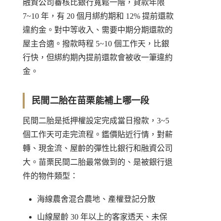
融資公司審核比銀行寬鬆一階，貸款年限
7~10 年，有 20 個月綁約期和 12% 提前還款
違約金。對中等收入、需要中期分期還款的
屋主合適。撥款時程 5~10 個工作天，比銀
行快，但綁約期內提前還款會被收一筆違約
金。
民間二胎在苗栗能補上哪一段
民間二胎是抵押權設定完成當日撥款，3~5
個工作天可走完流程。鑑價貼近行情，對薪
轉、現金流、屋齡的彈性比銀行和融資公司
大。苗栗民間二胎最常做到的、是被銀行退
件的物件類型：
海線農舍混合農地、產權登記分散
山線屋齡 30 年以上的客家透天、未保