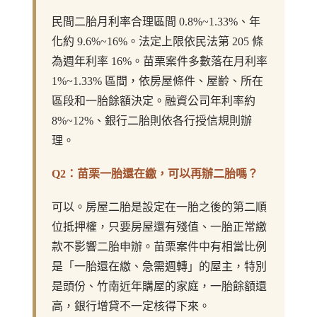
民間二胎月利率合理區間 0.8%~1.33%、年
化約 9.6%~16%。法定上限依民法第 205 條
為週年利率 16%。苗栗案件多數落在月利率
1%~1.33% 區間，依房屋條件、屋齡、所在
區段和一胎餘額決定。融資公司年利率約
8%~12%、銀行二胎則依各行授信規則辦
理。
Q2：苗栗一胎還在繳，可以再辦二胎嗎？
可以。房屋二胎是設定在一胎之後的第二順
位抵押權，只要房屋還有殘值、一胎正常繳
款不影響二胎申辦。苗栗案件中有相當比例
是「一胎還在繳、急需週轉」的屋主，特別
是頭份、竹南近年購屋的家庭，一胎餘額還
高，銀行增貸不一定核得下來。