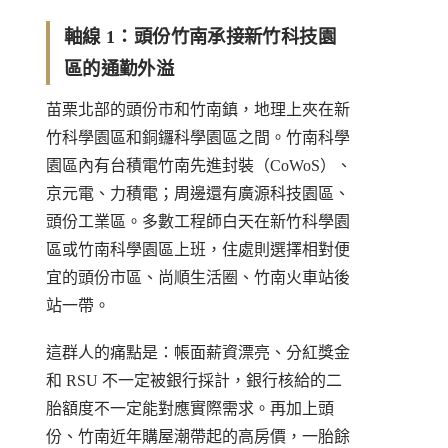
軸線 1：頭份竹南承接新竹科技園
區的通勤外溢
苗栗北部的頭份市和竹南鎮，地理上夾在新
竹科學園區和銅鑼科學園區之間。竹南科學
園區內有台積電竹南先進封裝（CoWoS）、
京元電、力積電；周邊還有廣源科技園區、
頭份工業區。多數工程師白天在新竹科學園
區或竹南科學園區上班，住處則選擇相對便
宜的頭份市區、尚順生活圈、竹南火車站後
站一帶。
這群人的痛點是：帳面薪資漂亮、分紅獎金
和 RSU 不一定被銀行採計，銀行核給的二
胎額度不一定能對應實際需求。再加上頭
份、竹南近年購屋潮帶起的高房價，一胎餘