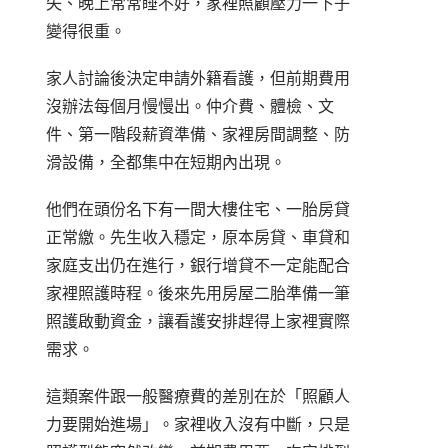
失、晚上常常睡不好，家裡照顧壓力一下子
變得很重。
家人討論後決定申請外籍看護，但前期費用
沒辦法每個月慢慢出。仲介費、體檢、文
件、第一階段薪資準備、家裡房間調整、防
滑設備，全都集中在短期內出現。
他們在頭份名下有一間大樓住宅、一胎房貸
正常繳。先生收入穩定，原本房貸、車貸和
家庭支出仍在進行，銀行增貸不一定能配合
家裡照護時程。後來先用房屋二胎準備一筆
照護啟動資金，讓看護安排趕得上家裡實際
需求。
這類案件跟一般醫療費的差別在於「照顧人
力要開始進場」。家裡收入沒有中斷，只是