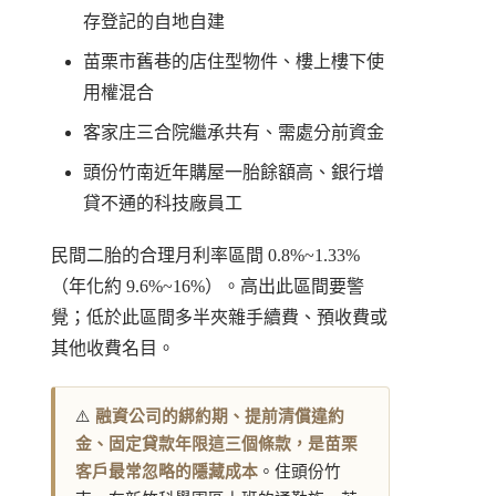
存登記的自地自建
苗栗市舊巷的店住型物件、樓上樓下使
用權混合
客家庄三合院繼承共有、需處分前資金
頭份竹南近年購屋一胎餘額高、銀行增
貸不通的科技廠員工
民間二胎的合理月利率區間 0.8%~1.33%
（年化約 9.6%~16%）。高出此區間要警
覺；低於此區間多半夾雜手續費、預收費或
其他收費名目。
⚠️
融資公司的綁約期、提前清償違約
金、固定貸款年限這三個條款，是苗栗
客戶最常忽略的隱藏成本
。住頭份竹