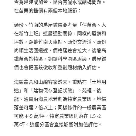
否為違建或加蓋、是否有漏水或結構問題。
在苗栗的鑑價有兩個本地細節：
頭份、竹南的房屋鑑價要考量「住苗栗、人
在新竹上班」這層通勤關係，同樣的屋齡和
坪數，距離竹南火車站、頭份交流道、頭份
尚順生活圈遠近，價格落差會拉大。後龍高
鐵苗栗站特區、銅鑼科學園區周邊，房屋鑑
價也會把區段徵收和重劃題材納入評估。
海線農舍和山線客家透天，重點在「土地用
途」和「建物保存登記狀態」。苑裡、後
龍、通霄沿海農地若劃為特定農業區，地價
落差可達 2 倍以上；同樣條件的一般農業區
可能 4~5 萬/坪，特定農業區則落在 1.5~2
萬/坪。這個分區會直接影響附加值評估。